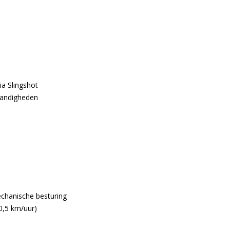
ia Slingshot
standigheden
echanische besturing
 0,5 km/uur)