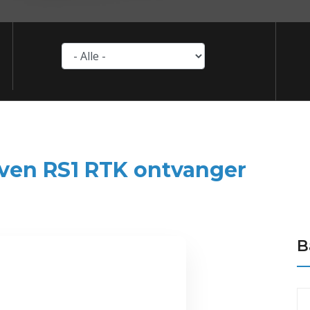
ven RS1 RTK ontvanger
B