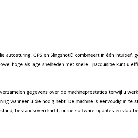
autosturing, GPS en Slingshot® combineert in één intuïtief, ge
wel hoge als lage snelheden met snelle lijnacquisitie kunt u ef
e verzamelen gegevens over de machineprestaties terwijl u wer
ng wanneer u die nodig hebt. De machine is eenvoudig in te st
afstand, bestandsoverdracht, online software-updates en vlootb