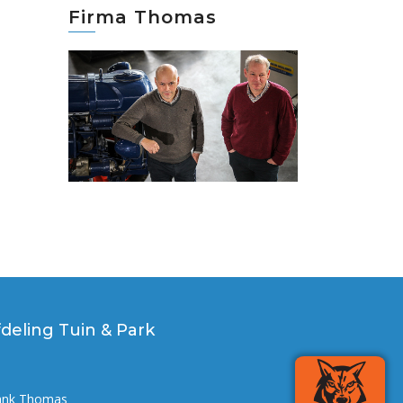
Firma Thomas
fdeling Tuin & Park
ank Thomas