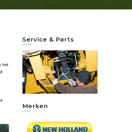
Service & Parts
m het
id
de
Merken