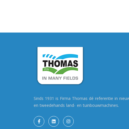
Sinds 1931 is Firma Thomas dé referentie in nieu
en tweedehands land- en tuinbouwmachines.