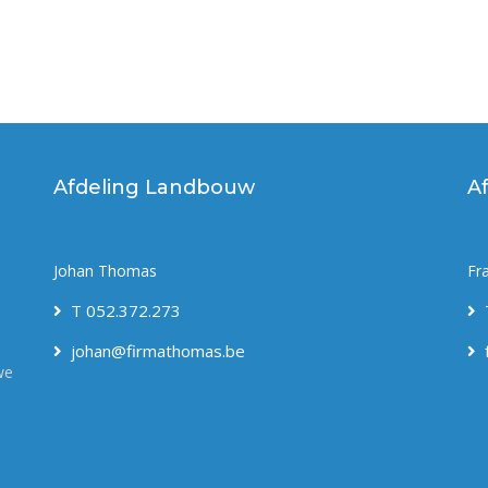
Afdeling Landbouw
A
Johan Thomas
Fr
T 052.372.273
johan@firmathomas.be
we