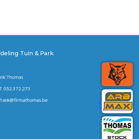
fdeling Tuin & Park
ank Thomas
T 052.372.273
frank@firmathomas.be